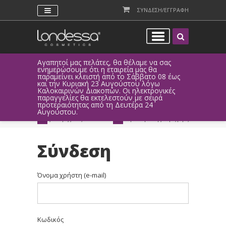
ΣΥΝΔΕΣΗ/ΕΓΓΡΑΦΗ
Αγαπητοί μας πελάτες, θα θέλαμε να σας
Λόγω τεχνι
ενημερώσουμε ότι η εταιρεία μας θα
παραγγελί
παραμείνει κλειστή από το Σάββατο 08 έως
αυτοματοπο
και την Κυριακή 23 Αυγούστου λόγω
Καλοκαιρινών Διακοπών. Οι ηλεκτρονικές
ΑΜΕΣΗ ΣΥΝΔΕΣΗ
ΕΥΚΟΛΕΣ ΑΓΟΡΕΣ
παραγγελίες θα εκτελεστούν με σειρά
Facebook, Gmail
με ευέλικτους τρόπους
προτεραιότητας από τη Δευτέρα 24
ή ως επισκέπτης
πληρωμής
Αυγούστου.
ΔΩΡΕΑΝ ΠΑΡΑΔΟΣΗ
ΑΜΕΣΗ ΑΠΟΣΤΟΛΗ
για παραγγελίες άνω των 20€
παράδοση 1-3 εργάσιμες μέρες
Σύνδεση
Όνομα χρήστη (e-mail)
Κωδικός