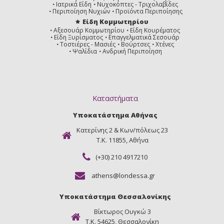
Ιατρικά Είδη
Νυχοκόπτες - Τριχολαβίδες
Περιποίηση Νυχιών
Προϊόντα Περιποίησης
Είδη Κομμωτηρίου
Αξεσουάρ Κομμωτηρίου
Είδη Κουρέματος
Είδη Ξυρίσματος
Επαγγελματικά Σεσουάρ
Τοστιέρες - Μασιές
Βούρτσες
Χτένες
Ψαλίδια
Ανδρική Περιποίηση
Καταστήματα
Υποκατάστημα Αθήνας
Κατερίνης 2 & Κων/πόλεως 23
Τ.Κ. 11855, Αθήνα
(+30) 210 4917210
athens@londessa.gr
Υποκατάστημα Θεσσαλονίκης
Βίκτωρος Ουγκώ 3
Τ.Κ. 54625, Θεσσαλονίκη