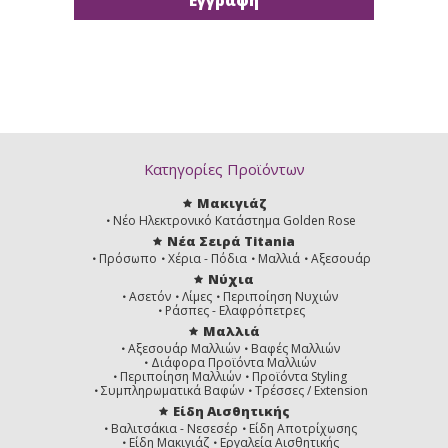
Κατηγορίες Προϊόντων
Μακιγιάζ
Νέο Ηλεκτρονικό Κατάστημα Golden Rose
Νέα Σειρά Titania
Πρόσωπο
Χέρια - Πόδια
Μαλλιά
Αξεσουάρ
Νύχια
Ασετόν
Λίμες
Περιποίηση Νυχιών
Ράσπες - Ελαφρόπετρες
Μαλλιά
Αξεσουάρ Μαλλιών
Βαφές Μαλλιών
Διάφορα Προϊόντα Μαλλιών
Περιποίηση Μαλλιών
Προϊόντα Styling
Συμπληρωματικά Βαφών
Τρέσσες / Extension
Είδη Αισθητικής
Βαλιτσάκια - Νεσεσέρ
Είδη Αποτρίχωσης
Είδη Μακιγιάζ
Εργαλεία Αισθητικής