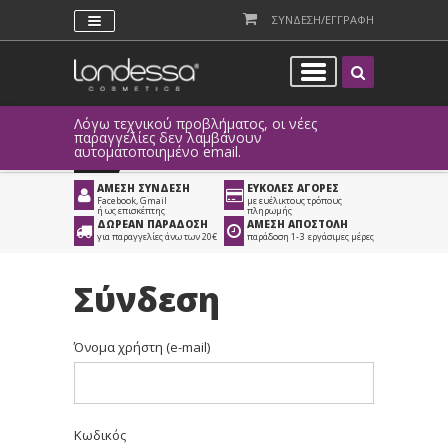
ΣΥΝΔΕΣΗ/ΕΓΓΡΑΦΗ
Λόγω τεχνικού προβλήματος, οι νέες
παραγγελίες δεν λαμβάνουν
αυτοματοποιημένο email.
ΑΜΕΣΗ ΣΥΝΔΕΣΗ
ΕΥΚΟΛΕΣ ΑΓΟΡΕΣ
Facebook, Gmail
με ευέλικτους τρόπους
ή ως επισκέπτης
πληρωμής
ΔΩΡΕΑΝ ΠΑΡΑΔΟΣΗ
ΑΜΕΣΗ ΑΠΟΣΤΟΛΗ
για παραγγελίες άνω των 20€
παράδοση 1-3 εργάσιμες μέρες
Σύνδεση
Όνομα χρήστη (e-mail)
Κωδικός