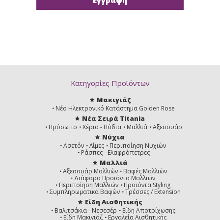
Κατηγορίες Προϊόντων
Μακιγιάζ
Νέο Ηλεκτρονικό Κατάστημα Golden Rose
Νέα Σειρά Titania
Πρόσωπο
Χέρια - Πόδια
Μαλλιά
Αξεσουάρ
Νύχια
Ασετόν
Λίμες
Περιποίηση Νυχιών
Ράσπες - Ελαφρόπετρες
Μαλλιά
Αξεσουάρ Μαλλιών
Βαφές Μαλλιών
Διάφορα Προϊόντα Μαλλιών
Περιποίηση Μαλλιών
Προϊόντα Styling
Συμπληρωματικά Βαφών
Τρέσσες / Extension
Είδη Αισθητικής
Βαλιτσάκια - Νεσεσέρ
Είδη Αποτρίχωσης
Είδη Μακιγιάζ
Εργαλεία Αισθητικής