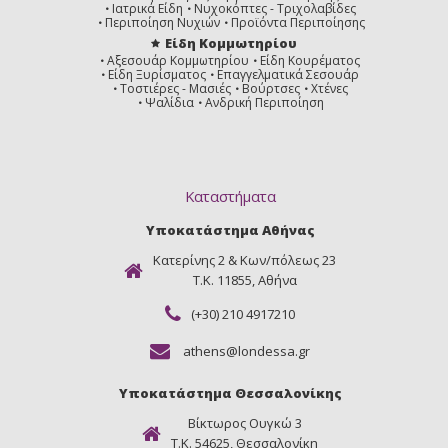
Ιατρικά Είδη
Νυχοκόπτες - Τριχολαβίδες
Περιποίηση Νυχιών
Προϊόντα Περιποίησης
Είδη Κομμωτηρίου
Αξεσουάρ Κομμωτηρίου
Είδη Κουρέματος
Είδη Ξυρίσματος
Επαγγελματικά Σεσουάρ
Τοστιέρες - Μασιές
Βούρτσες
Χτένες
Ψαλίδια
Ανδρική Περιποίηση
Καταστήματα
Υποκατάστημα Αθήνας
Κατερίνης 2 & Κων/πόλεως 23
Τ.Κ. 11855, Αθήνα
(+30) 210 4917210
athens@londessa.gr
Υποκατάστημα Θεσσαλονίκης
Βίκτωρος Ουγκώ 3
Τ.Κ. 54625, Θεσσαλονίκη