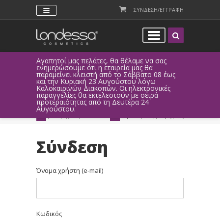
ΣΥΝΔΕΣΗ/ΕΓΓΡΑΦΗ
Αγαπητοί μας πελάτες, θα θέλαμε να σας
Λόγω τεχνι
ενημερώσουμε ότι η εταιρεία μας θα
παραγγελί
παραμείνει κλειστή από το Σάββατο 08 έως
αυτοματοπο
και την Κυριακή 23 Αυγούστου λόγω
Καλοκαιρινών Διακοπών. Οι ηλεκτρονικές
ΑΜΕΣΗ ΣΥΝΔΕΣΗ
ΕΥΚΟΛΕΣ ΑΓΟΡΕΣ
παραγγελίες θα εκτελεστούν με σειρά
Facebook, Gmail
με ευέλικτους τρόπους
προτεραιότητας από τη Δευτέρα 24
ή ως επισκέπτης
πληρωμής
Αυγούστου.
ΔΩΡΕΑΝ ΠΑΡΑΔΟΣΗ
ΑΜΕΣΗ ΑΠΟΣΤΟΛΗ
για παραγγελίες άνω των 20€
παράδοση 1-3 εργάσιμες μέρες
Σύνδεση
Όνομα χρήστη (e-mail)
Κωδικός