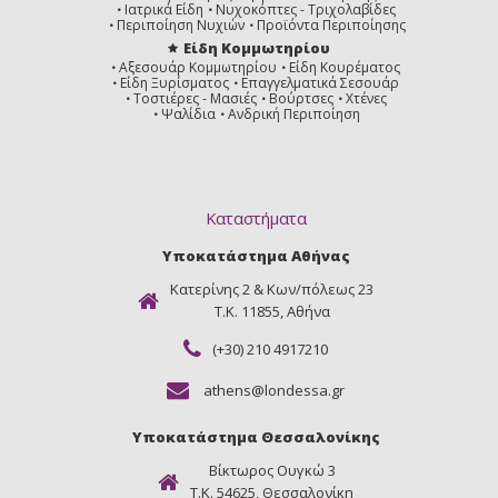
Ιατρικά Είδη
Νυχοκόπτες - Τριχολαβίδες
Περιποίηση Νυχιών
Προϊόντα Περιποίησης
Είδη Κομμωτηρίου
Αξεσουάρ Κομμωτηρίου
Είδη Κουρέματος
Είδη Ξυρίσματος
Επαγγελματικά Σεσουάρ
Τοστιέρες - Μασιές
Βούρτσες
Χτένες
Ψαλίδια
Ανδρική Περιποίηση
Καταστήματα
Υποκατάστημα Αθήνας
Κατερίνης 2 & Κων/πόλεως 23
Τ.Κ. 11855, Αθήνα
(+30) 210 4917210
athens@londessa.gr
Υποκατάστημα Θεσσαλονίκης
Βίκτωρος Ουγκώ 3
Τ.Κ. 54625, Θεσσαλονίκη