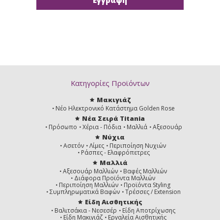
Κατηγορίες Προϊόντων
Μακιγιάζ
Νέο Ηλεκτρονικό Κατάστημα Golden Rose
Νέα Σειρά Titania
Πρόσωπο
Χέρια - Πόδια
Μαλλιά
Αξεσουάρ
Νύχια
Ασετόν
Λίμες
Περιποίηση Νυχιών
Ράσπες - Ελαφρόπετρες
Μαλλιά
Αξεσουάρ Μαλλιών
Βαφές Μαλλιών
Διάφορα Προϊόντα Μαλλιών
Περιποίηση Μαλλιών
Προϊόντα Styling
Συμπληρωματικά Βαφών
Τρέσσες / Extension
Είδη Αισθητικής
Βαλιτσάκια - Νεσεσέρ
Είδη Αποτρίχωσης
Είδη Μακιγιάζ
Εργαλεία Αισθητικής