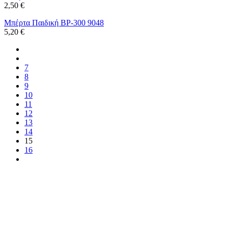
2,50 €
Μπέρτα Παιδική BP-300 9048
5,20 €
7
8
9
10
11
12
13
14
15
16