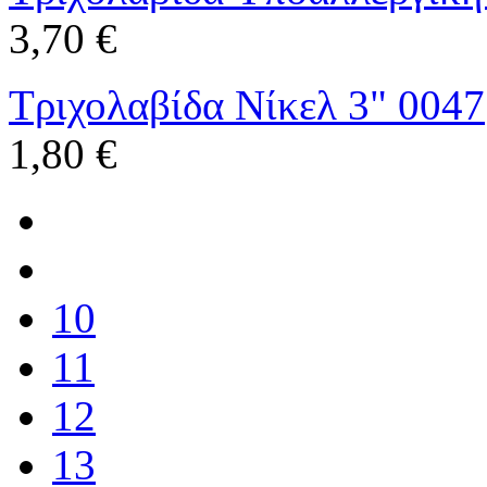
3,70 €
Τριχολαβίδα Νίκελ 3" 0047
1,80 €
10
11
12
13